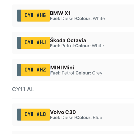
BMW X1
CY11 AHG
Fuel:
Diesel
·
Colour:
White
Škoda Octavia
CY11 AHJ
Fuel:
Petrol
·
Colour:
White
MINI Mini
CY11 AHZ
Fuel:
Petrol
·
Colour:
Grey
CY11 AL
Volvo C30
CY11 ALO
Fuel:
Diesel
·
Colour:
Blue