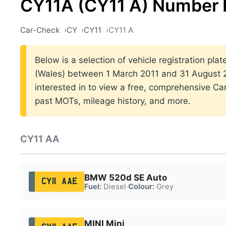
CY11A (CY11 A) Number 
Car-Check
CY
CY11
CY11 A
Below is a selection of vehicle registration plat
(Wales) between 1 March 2011 and 31 August 20
interested in to view a free, comprehensive Car
past MOTs, mileage history, and more.
CY11 AA
BMW 520d SE Auto
CY11 AAE
Fuel:
Diesel
·
Colour:
Grey
MINI Mini