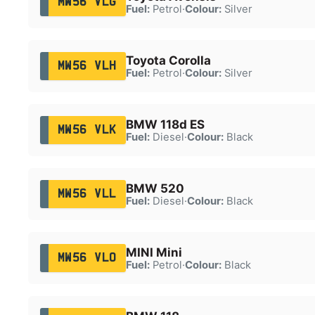
MW56 VLG
Fuel:
Petrol
·
Colour:
Silver
Toyota Corolla
MW56 VLH
Fuel:
Petrol
·
Colour:
Silver
BMW 118d ES
MW56 VLK
Fuel:
Diesel
·
Colour:
Black
BMW 520
MW56 VLL
Fuel:
Diesel
·
Colour:
Black
MINI Mini
MW56 VLO
Fuel:
Petrol
·
Colour:
Black