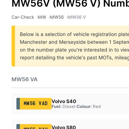
MW56V (MW56 V) Numbe
Car-Check
MW
MW56
MW56 V
Below is a selection of vehicle registration plat
Manchester and Merseyside between 1 Septem
on the number plate you're interested in to vi
report detailing the vehicle's past MOTs, milea
MW56 VA
Volvo S40
MW56 VAD
Fuel:
Diesel
·
Colour:
Red
Volvo S80