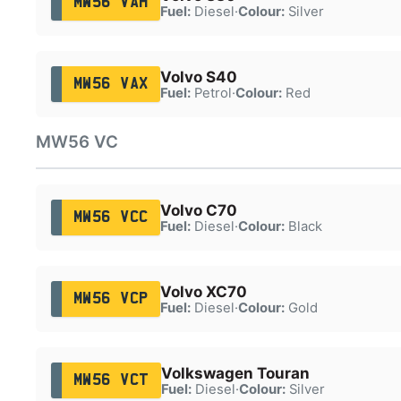
MW56 VAH
Fuel:
Diesel
·
Colour:
Silver
Volvo S40
MW56 VAX
Fuel:
Petrol
·
Colour:
Red
MW56 VC
Volvo C70
MW56 VCC
Fuel:
Diesel
·
Colour:
Black
Volvo XC70
MW56 VCP
Fuel:
Diesel
·
Colour:
Gold
Volkswagen Touran
MW56 VCT
Fuel:
Diesel
·
Colour:
Silver